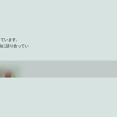
しています。
由に語り合ってい
めての方専用、入
口と質問箱