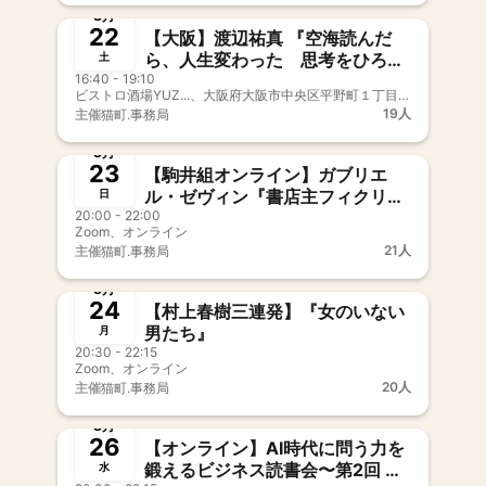
8月
22
【大阪】渡辺祐真 『空海読んだ
ら、人生変わった 思考をひろげ
土
16:40 - 19:10
る仏教入門』
ビストロ酒場YUZ...、大阪府大阪市中央区平野町１丁目３−２ イドコロビル 1階
19人
主催
猫町.事務局
募集中
新メンバー歓迎
事前決済
8月
23
【駒井組オンライン】ガブリエ
ル・ゼヴィン『書店主フィクリー
日
20:00 - 22:00
のものがたり』
Zoom、オンライン
21人
主催
猫町.事務局
募集中
新メンバー歓迎
事前決済
8月
24
【村上春樹三連発】『女のいない
男たち』
月
20:30 - 22:15
Zoom、オンライン
20人
主催
猫町.事務局
募集中
新メンバー歓迎
事前決済
8月
26
【オンライン】AI時代に問う力を
鍛えるビジネス読書会〜第2回
水