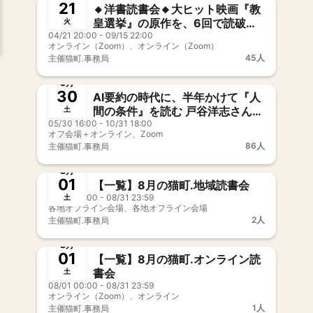
21
🔸洋書読書会🔸大ヒット映画『教
皇選挙』の原作を、6回で読破す
火
04/21 20:00 - 09/15 22:00
る〜ナビゲーター：北村紗衣
オンライン（Zoom）、オンライン（Zoom）
45人
主催
猫町.事務局
開催中
新メンバー歓迎
事前決済
5月
30
AI要約の時代に、半年かけて『人
間の条件』を読む 戸谷洋志さんと
土
05/30 16:00 - 10/31 18:00
読むハンナ・アーレント全6回
オフ会場＋オンライン、Zoom
86人
主催
猫町.事務局
開催中
8月
01
【一覧】8月の猫町.地域読書会
08/01 00:00 - 08/31 23:59
土
各地オフライン会場、各地オフライン会場
2人
主催
猫町.事務局
開催中
8月
01
【一覧】8月の猫町.オンライン読
書会
土
08/01 00:00 - 08/31 23:59
オンライン（Zoom）、オンライン
1人
主催
猫町.事務局