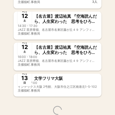
3人
主催
猫町.事務局
募集中
新メンバー歓迎
9月
12
【名古屋】渡辺祐真 『空海読んだ
ら、人生変わった 思考をひろげ
土
14:30 - 17:30
る仏教入門』
JAZZ 茶房青猫、名古屋市名東区藤が丘４９ アンフィニビル Ｂ１Ｆ
主催
猫町.事務局
募集中
新メンバー歓迎
事前決済
9月
12
【名古屋】渡辺祐真 『空海読んだ
ら、人生変わった 思考をひろげ
土
16:00 - 18:00
る仏教入門』
JAZZ 茶房靑猫、名古屋市名東区藤が丘４９ アンフィニビル Ｂ１Ｆ
主催
猫町.事務局
募集中
9月
13
文学フリマ大阪
12:00 - 17:00
日
インテックス大阪 2号館、大阪市住之江区南港北1-5-102
主催
猫町.事務局