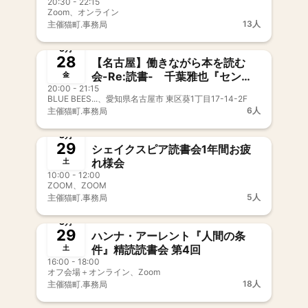
20:30 - 22:15
D・カーネギー『人を動かす』
Zoom、オンライン
13人
主催
猫町.事務局
募集中
新メンバー歓迎
事前決済
8月
28
【名古屋】働きながら本を読む
会-Re:読書- 千葉雅也『センス
金
20:00 - 21:15
の哲学』
BLUE BEES...、愛知県名古屋市 東区葵1丁目17-14-2F
6人
主催
猫町.事務局
募集中
8月
29
シェイクスピア読書会1年間お疲
れ様会
土
10:00 - 12:00
ZOOM、ZOOM
5人
主催
猫町.事務局
募集中
新メンバー歓迎
8月
29
ハンナ・アーレント『人間の条
件』精読読書会 第4回
土
16:00 - 18:00
オフ会場＋オンライン、Zoom
18人
主催
猫町.事務局
募集中
新メンバー歓迎
事前決済