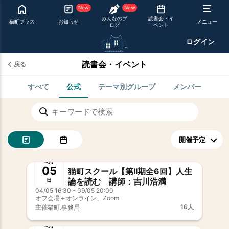
New
New
みんなのブ
読書会・イ
猫町プラス
お知らせ
メニュー
ログ
ベント
ログイン
読書会・イベント
戻る
すべて
公式
テーマ別グループ
メンバー
開催中
事前決済
4月
05
猫町スクール【第II期全6回】人生
論を読む 講師：吉川浩満
日
04/05 16:30 - 09/05 20:00
オフ会場＋オンライン、Zoom
16人
主催
猫町.事務局
開催中
新メンバー歓迎
事前決済
4月