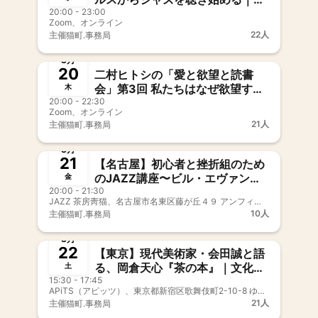
20:00 - 23:00
室敬幸さんと読む『マイルス・デ
Zoom、オンライン
イヴィス研究入門』
22人
主催
猫町.事務局
募集中
新メンバー歓迎
事前決済
8月
20
二村ヒトシの「愛と欲望と読書
会」第3回 私たちはなぜ欲望する
木
20:00 - 22:30
のか｜フロイト以後の精神分析入
Zoom、オンライン
門
21人
主催
猫町.事務局
募集中
事前決済
8月
21
【名古屋】初心者と挫折組のため
のJAZZ講座〜ビル・エヴァンス
金
20:00 - 21:30
はこれを聴け！
JAZZ 茶房靑猫、名古屋市名東区藤が丘４９ アンフィニビル Ｂ１Ｆ
10人
主催
猫町.事務局
募集中
新メンバー歓迎
事前決済
8月
22
【東京】現代美術家・会田誠と語
る、岡倉天心『茶の本』｜文化系
土
15:30 - 17:45
ホストクラブ
APiTS（アピッツ）、東京都新宿区歌舞伎町2-10-8 ゆきざきビル3F
21人
主催
猫町.事務局
募集中
新メンバー歓迎
事前決済