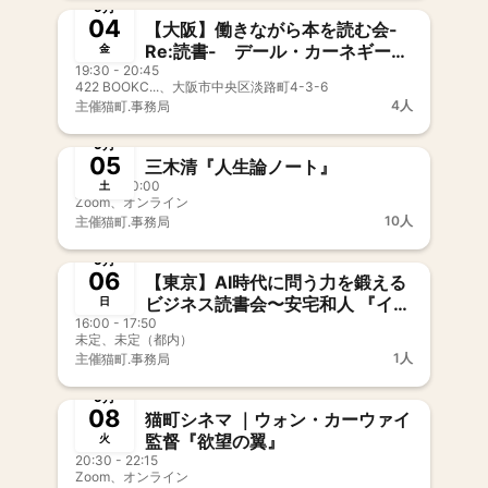
9月
04
【大阪】働きながら本を読む会-
Re:読書- デール・カーネギー
金
19:30 - 20:45
『人を動かす』
422 BOOKC...、大阪市中央区淡路町4-3-6
4人
主催
猫町.事務局
募集中
新メンバー歓迎
事前決済
9月
05
三木清『人生論ノート』
18:30 - 20:00
土
Zoom、オンライン
10人
主催
猫町.事務局
募集中
新メンバー歓迎
事前決済
9月
06
【東京】AI時代に問う力を鍛える
ビジネス読書会〜安宅和人 『イシ
日
16:00 - 17:50
ューからはじめよ』
未定、未定（都内）
1人
主催
猫町.事務局
募集中
新メンバー歓迎
事前決済
9月
08
猫町シネマ ｜ウォン・カーウァイ
監督『欲望の翼』
火
20:30 - 22:15
Zoom、オンライン