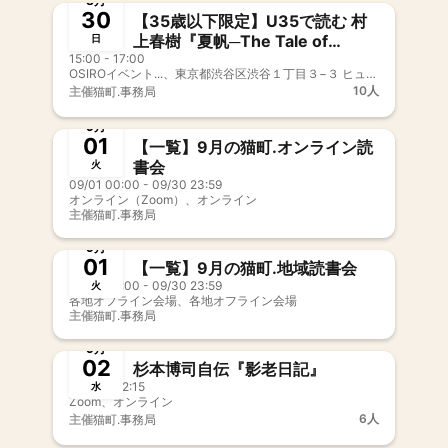
8月
30
【35歳以下限定】U35で読む 村
上春樹『夏帆─The Tale of
日
15:00 - 17:00
KAHO─』｜U35 BOOK CLUB 東
OSIROイベント...、東京都渋谷区渋谷１丁目３−３ ヒューリック青山第二ビル 8階
京開催
10人
主催
猫町.事務局
募集中
9月
01
【一覧】9月の猫町.オンライン読
書会
火
09/01 00:00 - 09/30 23:59
オンライン（Zoom）、オンライン
主催
猫町.事務局
募集中
9月
01
【一覧】9月の猫町.地域読書会
09/01 00:00 - 09/30 23:59
火
各地オフライン会場、各地オフライン会場
主催
猫町.事務局
募集中
新メンバー歓迎
事前決済
9月
02
杉本博司自伝『影老日記』
20:30 - 22:15
水
Zoom、オンライン
6人
主催
猫町.事務局
募集中
新メンバー歓迎
事前決済