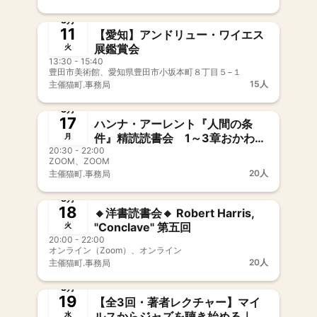
満席
8月
11
【愛知】アンドリュー・ワイエス
展鑑賞会
火
13:30 - 15:40
豊田市美術館、愛知県豊田市小坂本町８丁目５−１
15人
主催
猫町.事務局
募集中
8月
17
ハンナ・アーレント『人間の条
件』精読読書会 1～3章おかわり
月
20:30 - 22:00
会
ZOOM、ZOOM
20人
主催
猫町.事務局
募集中
8月
18
🔸洋書読書会🔸 Robert Harris,
"Conclave" 第五回
火
20:00 - 22:00
オンライン（Zoom）、オンライン
20人
主催
猫町.事務局
募集中
新メンバー歓迎
事前決済
8月
19
【全3回・著者レクチャー】マイ
ルスからジャズを聴き始める｜小
水