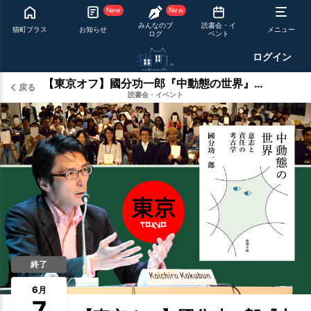
New
New
みんなのブ
読書会・イ
猫町プラス
お知らせ
メニュー
ログ
ベント
ログイン
【東京オフ】國分功一郎『中動態の世界』文庫化記念読書会【30名限定】
戻る
読書会・イベント
終了
6
月
7