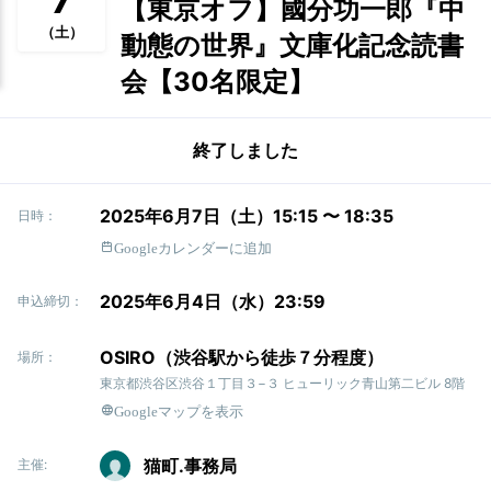
【東京オフ】國分功一郎『中
（土）
動態の世界』文庫化記念読書
会【30名限定】
終了しました
2025年6月7日（土）15:15 〜 18:35
日時：
Googleカレンダーに追加
2025年6月4日（水）23:59
申込締切：
OSIRO（渋谷駅から徒歩７分程度）
場所：
東京都渋谷区渋谷１丁目３−３ ヒューリック青山第二ビル 8階
Googleマップを表示
猫町.事務局
主催: