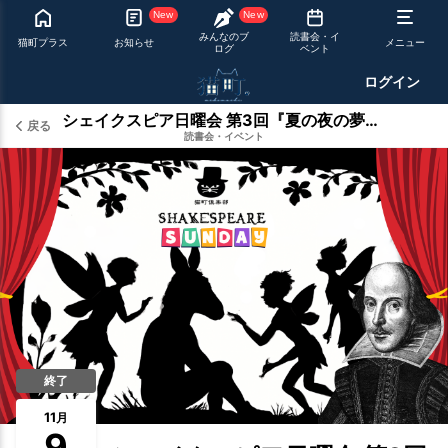
New
New
みんなのブ
読書会・イ
猫町プラス
お知らせ
メニュー
ログ
ベント
ログイン
シェイクスピア日曜会 第3回『夏の夜の夢』【日曜会】
戻る
読書会・イベント
終了
11
月
9