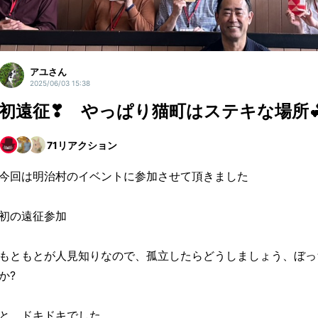
アユさん
2025/06/03 15:38
初遠征❣ やっぱり猫町はステキな場所
71
リアクション
今回は明治村のイベントに参加させて頂きました
初の遠征参加
もともとが人見知りなので、孤立したらどうしましょう、ぼっ
か?
と、ドキドキでした