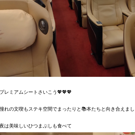
プレミアムシートさいこう💖💖💖
憧れの文喫もステキ空間でまったりと📚️本たちと向き合えまし
夜は美味しいひつまぶしも食べて