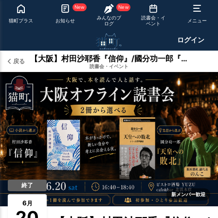
New
New
みんなのブ
読書会・イ
猫町プラス
お知らせ
メニュー
ログ
ベント
ログイン
【大阪】村田沙耶香『信仰』/國分功一郎『天皇への敗北』
戻る
読書会・イベント
終了
新メンバー歓迎
6
月
20