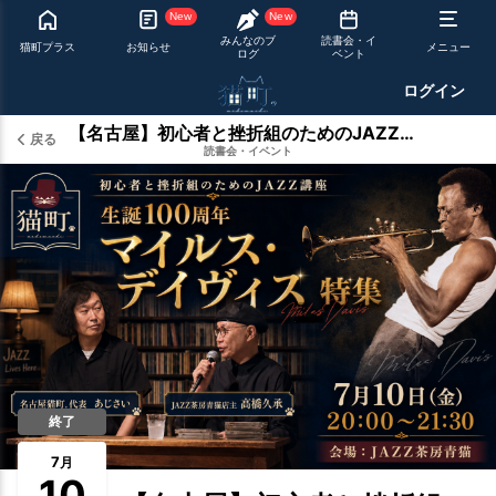
New
New
みんなのブ
読書会・イ
猫町プラス
お知らせ
メニュー
ログ
ベント
ログイン
【名古屋】初心者と挫折組のためのJAZZ講座〜生誕100周年 マイルス・デイヴィス特集
戻る
読書会・イベント
終了
7
月
10