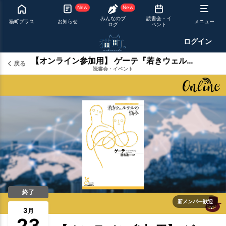
New
New
みんなのブ
読書会・イ
猫町プラス
お知らせ
メニュー
ログ
ベント
ログイン
【オンライン参加用】 ゲーテ『若きウェルテルの悩み』 【ハイブリッド読書会】
戻る
読書会・イベント
終了
新メンバー歓迎
3
月
23