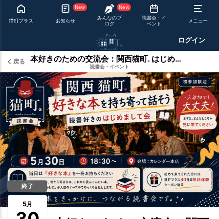
New
New
みんなのブ
読書会・イ
猫町プラス
お知らせ
メニュー
ログ
ベント
ログイン
本好きのための交流会：関西猫町. はじめまして会
戻る
読書会・イベント
終了
5
月
30