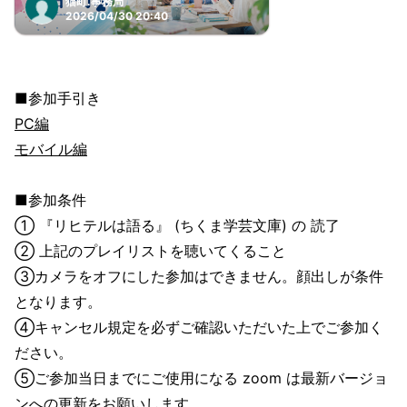
猫町.事務局
2026/04/30 20:40
■参加手引き
PC編
モバイル編
■参加条件
① 『リヒテルは語る』 (ちくま学芸文庫) の 読了
② 上記のプレイリストを聴いてくること
③カメラをオフにした参加はできません。顔出しが条件
となります。
④キャンセル規定を必ずご確認いただいた上でご参加く
ださい。
⑤ご参加当日までにご使用になる zoom は最新バージョ
ンへの更新をお願いします。