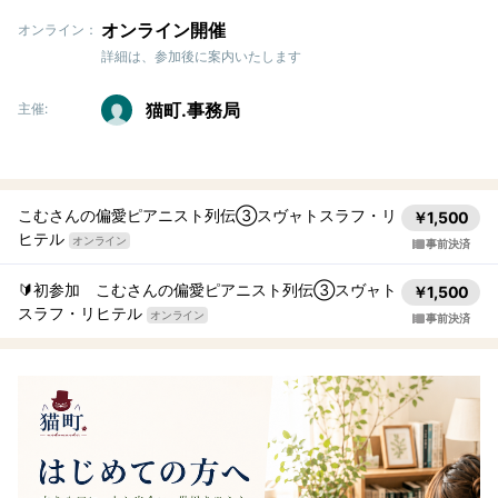
オンライン開催
オンライン：
詳細は、参加後に案内いたします
猫町.事務局
主催:
こむさんの偏愛ピアニスト列伝③スヴャトスラフ・リ
￥1,500
ヒテル
オンライン
事前決済
🔰初参加 こむさんの偏愛ピアニスト列伝③スヴャト
￥1,500
スラフ・リヒテル
オンライン
事前決済