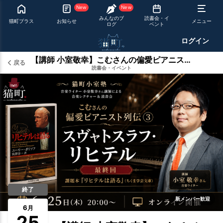
New
New
みんなのブ
読書会・イ
猫町プラス
お知らせ
メニュー
ログ
ベント
ログイン
【講師 小室敬幸】こむさんの偏愛ピアニスト列伝③スヴャトスラフ・リヒテル
戻る
読書会・イベント
終了
新メンバー歓迎
6
月
25