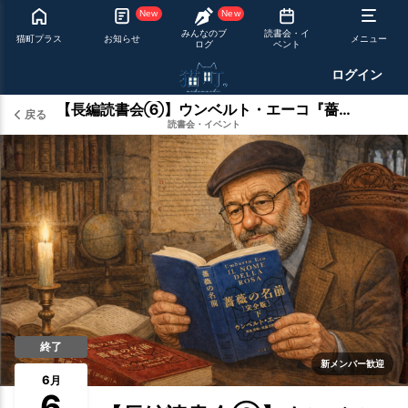
New
New
みんなのブ
読書会・イ
猫町プラス
お知らせ
メニュー
ログ
ベント
ログイン
【長編読書会⑥】ウンベルト・エーコ『薔薇の名前』
戻る
読書会・イベント
終了
新メンバー歓迎
6
月
6