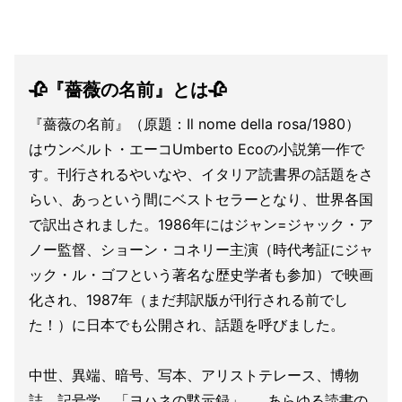
🥀『薔薇の名前』とは🥀
『薔薇の名前』（原題：Il nome della rosa/1980）
はウンベルト・エーコUmberto Ecoの小説第一作で
す。刊行されるやいなや、イタリア読書界の話題をさ
らい、あっという間にベストセラーとなり、世界各国
で訳出されました。1986年にはジャン=ジャック・ア
ノー監督、ショーン・コネリー主演（時代考証にジャ
ック・ル・ゴフという著名な歴史学者も参加）で映画
化され、1987年（まだ邦訳版が刊行される前でし
た！）に日本でも公開され、話題を呼びました。
中世、異端、暗号、写本、アリストテレース、博物
誌、記号学、「ヨハネの黙示録」……あらゆる読書の