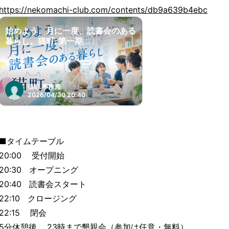
https://nekomachi-club.com/contents/db9a639b4ebc
始めよう、月に一度、読書会のある
暮らし。猫町. 第一期...
猫町.事務局
2026/04/30 20:40
■タイムテーブル
20:00 受付開始
20:30 オープニング
20:40 読書会スタート
22:10 クロージング
22:15 閉会
5分休憩後 23時まで懇親会（参加は任意・無料）