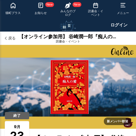
New
New
みんなのブ
読書会・イ
猫町プラス
お知らせ
メニュー
ログ
ベント
ログイン
【オンライン参加用】 谷崎潤一郎『痴人の愛』【ハイブリッド読書会】
戻る
読書会・イベント
終了
新メンバー歓迎
9
月
23