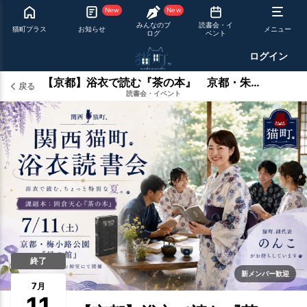
New
New
みんなのブ
読書会・イ
猫町プラス
お知らせ
メニュー
ログ
ベント
ログイン
【京都】浴衣で読む『茶の本』 京都・朱雀の庭を望む夏の読書会
戻る
読書会・イベント
終了
新メンバー歓迎
7
月
11